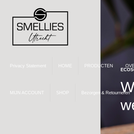
Privacy Statement
HOME
PRODUCTEN
OVE
ECOS
W
MIJN ACCOUNT
SHOP
Bezorgen & Retourneren
w