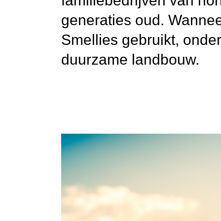
familiebedrijven van h
generaties oud. Wannee
Smellies gebruikt, onde
duurzame landbouw.