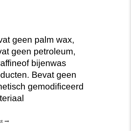
vat geen palm wax,
at geen petroleum,
affine
of bijenwas
oducten. Bevat geen
etisch gemodificeerd
eriaal
ct