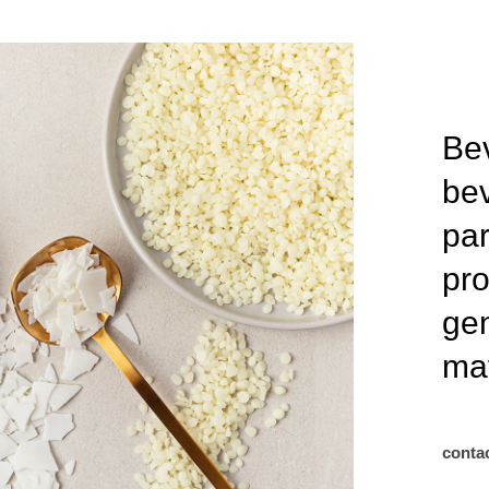
Be
bev
par
pr
gen
mat
conta