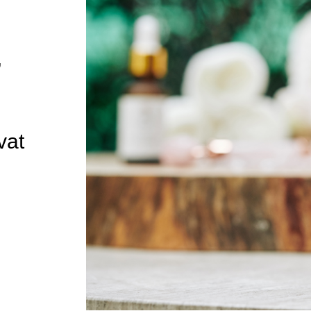
,
vat