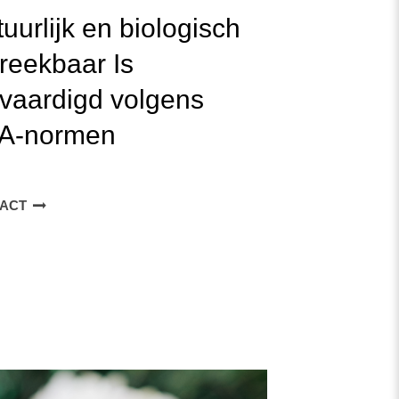
uurlijk en biologisch
breekbaar
Is
vaardigd volgens
A-normen
TACT