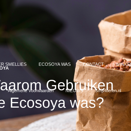
R SMELLIES
ECOSOYA WAS
CONTACT
WINKE
OYA
aarom Gebruiken
Algemene Voorwaarden
NIEUWS
Smjvloeren.nl
e Ecosoya was?