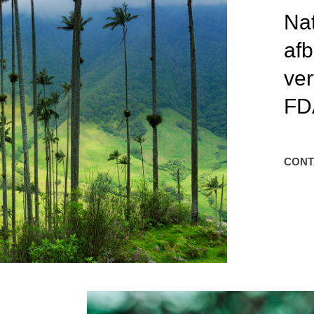
Nat
af
ver
FD
CON